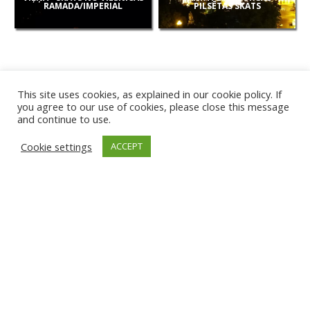
RAMADA/IMPERIAL
PILSĒTAS SKATS
This site uses cookies, as explained in our cookie policy. If
you agree to our use of cookies, please close this message
and continue to use.
JAUNAS
Cookie settings
ACCEPT
KAMERAS
KARVJAS PLUDMALE
TIRGU ŽIU