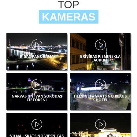
TOP
KAMERAS
RĪGAS PANORĀMA
BRĪVĪBAS PIEMINEKĻA
LAUKUMS
NARVAS UN IVANGORODAS
HELSINKI – SKATS NO KLAUS
CIETOKŠŅI
K HOTEL
VIĻŅA - SKATS NO VIESNĪCAS
SANKTPĒTERBURGAS