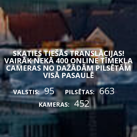
SKATIES TIEŠĀS TRANSLĀCIJAS!
VAIRĀK NEKĀ 400 ONLINE TĪMEKĻA
CAMERAS NO DAŽĀDĀM PILSĒTĀM
VISĀ PASAULĒ
95
663
VALSTIS:
PILSĒTAS:
452
KAMERAS: