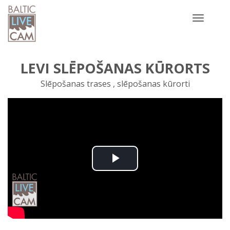
Toggle
navigatio
LEVI SLĒPOŠANAS KŪRORTS
Slēpošanas trases , slēpošanas kūrorti
Play
Video