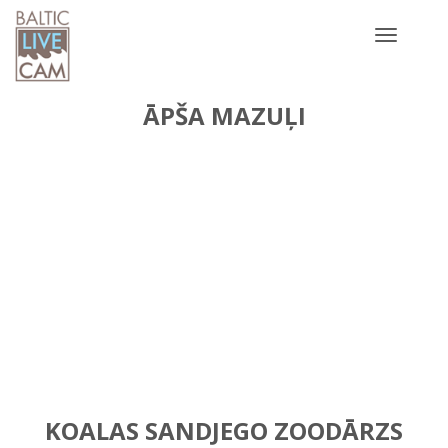
Toggle
navigatio
ĀPŠA MAZUĻI
KOALAS SANDJEGO ZOODĀRZS