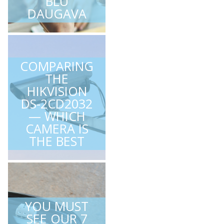
BLU
DAUGAVA
COMPARING
THE
HIKVISION
DS-2CD2032
— WHICH
CAMERA IS
THE BEST
YOU MUST
SEE OUR 7