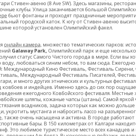
ари Стивен-авеню (8 Ave SW). Здесь магазины, рестора
ночные клубы. Улица заканчивается большой Олимпийс
ере
бьют фонтаны и проходят праздничные мероприятия
альный городской каток. К югу от Стивен-авеню высит
ршине которой установлен Олимпийский факел.
ся
онлайн камера,
множество тематических парков: ист
чений
Galaway Park,
Олимпийский парк и еще несколько
олучил статус Самого Чистого города в мире. Если вы 
 воду, любоваться синим небом, то вам сюда. Ежегодн
й: Международный Кино Фестиваль, Фестиваль Сирени,
стиваль, Международный Фестиваль Писателей, Фестив
ари, и много других этнических и культурных фестивале
 ковбоев и индейцев. Именно здесь до сих пор ощущает
оведения ежегодного Ковбойского фестиваля. Местные 
овбойские шляпы, кожаные чапсы (штаны). Самой яркой 
остязания всадников, задача которых как можно дольше
, укротить мустанга и набросить лассо на разъяренног
е,
также очень насыщена и активна. В городе работают
спортивные бары. В 150 километрах от Калгари находит
нф. Это любимое туристическое место всех канадцев и 
ь провинции Альберта. Высокогорные пейзажи, ледовые