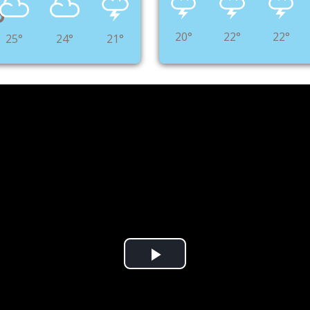
°
20°
22°
22°
25°
24°
21°
Play
Video