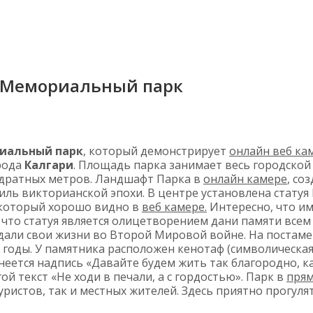
 Мемориальный парк
иальный парк
, который демонстрирует
онлайн веб ка
рода
Калгари
. Площадь парка занимает весь городской
адратных метров. Ландшафт Парка в
онлайн камере
, со
иль викторианской эпохи. В центре установлена статуя 
 который хорошо видно в
веб камере.
Интересно, что им
 что статуя является олицетворением дани памяти всем
дали свои жизни во Второй Мировой войне. На постам
 годы. У памятника расположен кенотаф (символическая
еется надпись «Давайте будем жить так благородно, ка
ой текст «Не ходи в печали, а с гордостью». Парк в
прям
уристов, так и местных жителей. Здесь приятно прогуля