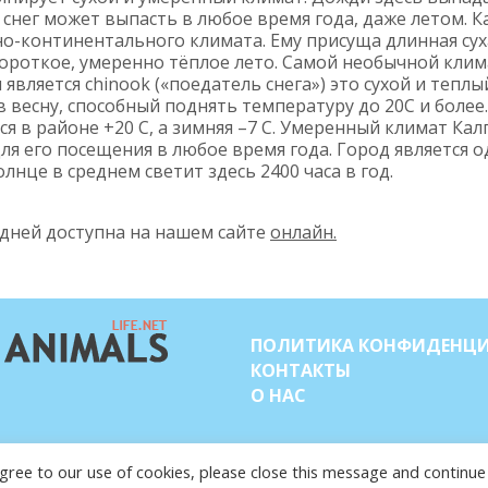
а снег может выпасть в любое время года, даже летом. К
о-континентального климата. Ему присуща длинная суха
короткое, умеренно тёплое лето. Самой необычной кли
является chinook («поедатель снега») это сухой и тепл
весну, способный поднять температуру до 20C и более.
я в районе +20 C, а зимняя –7 C. Умеренный климат Кал
я его посещения в любое время года. Город является о
лнце в среднем светит здесь 2400 часа в год.
 дней доступна на нашем сайте
онлайн.
ПОЛИТИКА КОНФИДЕНЦ
КОНТАКТЫ
О НАС
© COPYRIGHT 2015-2026. BALTIC LI
u agree to our use of cookies, please close this message and continue