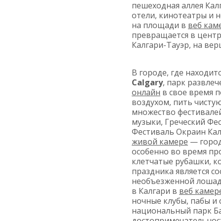
пешеходная аллея Калг
отели, кинотеатры и 
на площади в
веб кам
превращается в центр
Калгари-Тауэр, на ве
В городе, где находит
Calgary
, парк развле
онлайн
в свое время п
воздухом, пить чистую
множество фестивале
музыки, Греческий Фе
Фестиваль Окраин Калг
живой камере
— город
особенно во время пр
клетчатые рубашки, к
праздника является с
необъезженной лошади
в Калгари в
веб камер
ночные клубы, пабы и 
национальный парк Ба
достопримечательност