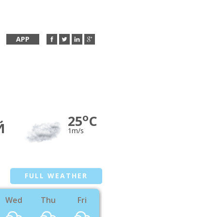
APP
o
25
C
Й
1m/s
FULL WEATHER
Wed
Thu
Fri