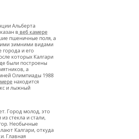
нции Альберта
казан в
веб камере
шие пшеничные поля, а
воими зимними видами
 города и его
после которых Калгари
де были построены
мятников, а
имней Олимпиады 1988
амере
находится
кс и лыжный
т. Город молод, это
из стекла и стали,
гор. Необычные
лают Калгари, откуда
и. Главная