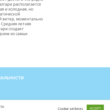
алгари располагается
я и холодная, но
матической
ый ветер, моментально
 Средняя летняя
гари создает
дним из самых
ИАЛЬНОСТИ
VE CAM
 to
Cookie settings
ACCEPT