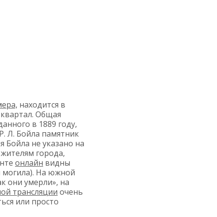
мера,
находится в
 квартал. Общая
зданного в 1889 году,
Р. Л. Бойла памятник
я Бойла не указано на
 жителям города,
енте
онлайн
видны
 могила). На южной
к они умерли», на
ой трансляции
очень
ться или просто