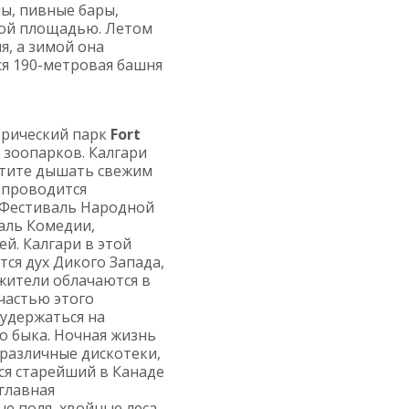
ны, пивные бары,
кой площадью. Летом
, а зимой она
ся 190-метровая башня
орический парк
Fort
 зоопарков. Калгари
хотите дышать свежим
о проводится
 Фестиваль Народной
аль Комедии,
й. Калгари в этой
ся дух Дикого Запада,
жители облачаются в
частью этого
 удержаться на
о быка. Ночная жизнь
 различные дискотеки,
ся старейший в Канаде
главная
 поля, хвойные леса,