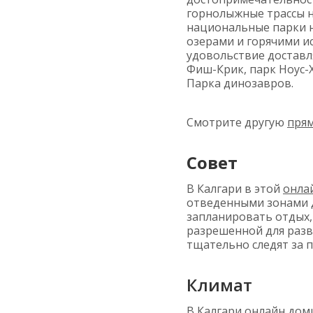
горнолыжные трассы н
национальные парки н
озерами и горячими и
удовольствие доставл
Фиш-Крик, парк Ноус-Х
Парка динозавров.
Смотрите другую
пря
Совет
В Калгари в этой
онла
отведенными зонами д
запланировать отдых, 
разрешенной для разве
тщательно следят за 
Климат
В Калгари
онлайн
доми