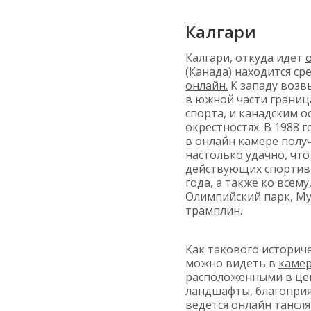
Калгари
Калгари, откуда идет
(Канада) находится ср
онлайн.
К западу воз
в южной части грани
спорта, и канадским 
окрестностях. В 1988 
в
онлайн камере
получ
настолько удачно, чт
действующих спортивн
года, а также ко всему
Олимпийский парк, Му
трамплин.
Как такового историче
можно видеть в
камер
расположенными в цен
ландшафты, благоприя
ведется
онлайн тансл