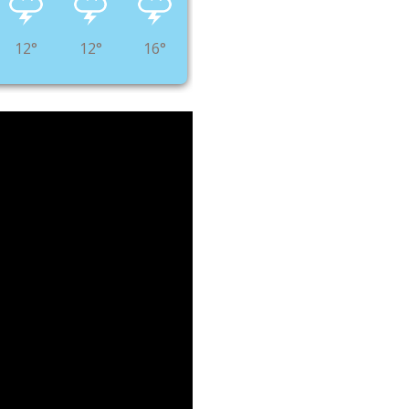
12°
12°
16°