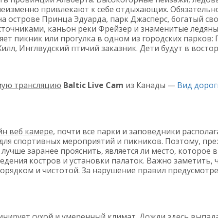
еизменно привлекают к себе отдыхающих. Обязательн
а острове Принца Эдуарда, парк Джасперс, богатый св
сточниками, каньон реки Фрейзер и знаменитые ледяны
яет пикник или прогулка в одном из городских парков
илл, Инглвудский птичий заказник. Дети будут в восто
мую трансляцию
Baltic Live Cam
из Канады —
Вид дорог
йн веб камере,
почти все парки и заповедники располаг
ля спортивных мероприятий и пикников. Поэтому, пре
лучше заранее прояснить, является ли место, которое 
дения костров и установки палаток. Важно заметить, ч
порядком и чистотой. За нарушение правил предусмотр
нирует сухой и умеренный климат. Дожди здесь выпад