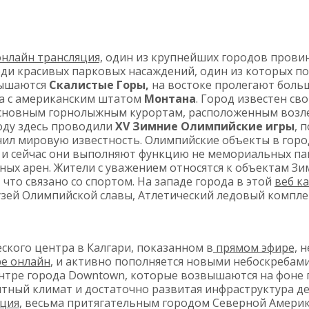
онлайн трансляция,
один из крупнейших городов прови
еди красивых парковых насаждений, один из которых по
вышаются
Скалистые Горы,
на востоке пролегают боль
ца с американским штатом
Монтана
. Город известен с
основным горнолыжным курортам, расположенным возле
году здесь проводили
XV Зимние Олимпийские игры
, 
ил мировую известность. Олимпийские объекты в горо
о и сейчас они выполняют функцию не мемориальных па
ых арен. Жители с уважением относятся к объектам З
, что связано со спортом. На западе города в этой
веб к
зей Олимпийской славы, Атлетический ледовый компле
ского центра в Калгари, показанном в
прямом эфире,
не
е онлайн
, и активно пополняется новыми небоскребами 
тре города Downtown, которые возвышаются на фоне 
тный климат и достаточно развитая инфраструктура де
яция
, весьма притягательным городом Северной Америк