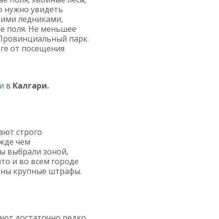
о нужно увидеть
оими ледниками,
е поля. Не меньшее
: Провинциальный парк
рге от посещения
и
в
Калгари.
ают строго
жде чем
вы выбрали зоной,
то и во всем городе
ены крупные штрафы.
ают достаточно редко