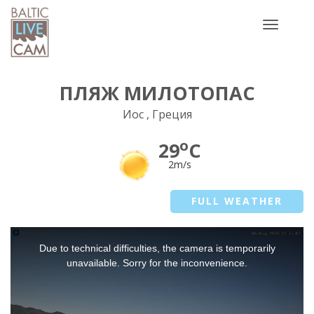
Toggle
navigatio
ПЛЯЖ МИЛОТОПАС
Иос , Греция
o
29
C
2m/s
FULL WEATHER
This
Due to technical difficulties, the camera is temporarily
is
a
unavailable. Sorry for the inconvenience.
modal
window.