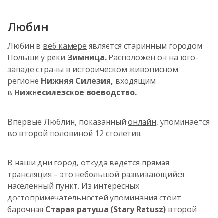
Любин
Любин
в
веб камере
является старинным городом
Польши у реки
Зимница
.
Расположен он на юго-
западе страны в историческом живописном
регионе
Нижняя Силезия,
входящим
в
Нижнесилезское
воеводство.
Впервые Люблин, показанный
онлайн,
упоминается
во второй половиной 12 столетия.
В наши дни город, откуда ведется
прямая
трансляция
– это небольшой развивающийся
населенный пункт. Из интересных
достопримечательностей упоминания стоит
барочная
Старая ратуша (Stary Ratusz)
второй