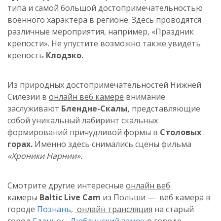
типа и самой большой достопримечательностью
военного характера в регионе. Здесь проводятся
различные мероприятия, например, «Праздник
крепости». Не упустите возможно также увидеть
крепость
Клодзко
.
Из природных
достопримечательностей
Нижней
Силезии в
онлайн веб камере
внимание
заслуживают
Блендне-Скалы,
представляющие
собой уникальный лабиринт скальных
формирований причудливой формы в
Столовых
горах.
Именно здесь снимались сцены фильма
«Хроники Нарнии».
Смотрите другие интересные
онлайн веб
камеры
Baltic Live Cam
из Польши —
веб камера
в
городе
Познань,
онлайн трансляция
на старый
город
Гданьск
,
Люблинский замок
в городе