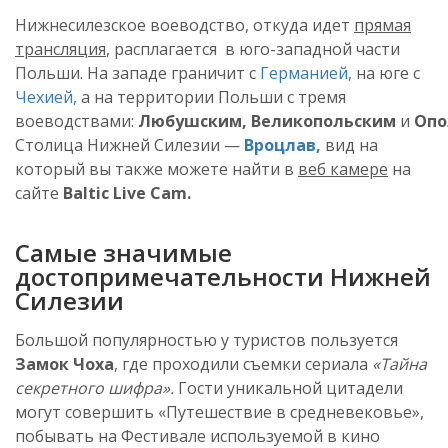
Нижнесилезское
воеводство, откуда идет
прямая
трансляция
,
расплагается
в юго-западной части
Польши. На западе граничит с
Германией,
на юге с
Чехией,
а на территории Польши с тремя
воеводствами:
Любушским
,
Великопольским
и
Опо
Столица Нижней Силезии —
Вроцлав,
вид на
который вы также можете найти в
веб камере
на
сайте
Baltic Live Cam.
Самые значимые
достопримечательности Нижней
Силезии
Большой
популярностью
у туристов пользуется
Замок Чоха
, где проходили съемки сериала
«Тайна
секретного шифра».
Гости уникальной цитадели
могут совершить «Путешествие в средневековье»,
побывать на Фестивале используемой в кино