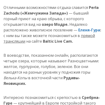
Отличными возможностями отдыха славится
Perła
Zachodu («Жемчужина Запада»)
— бывший
горный приют на краю обрыва, с которого
открывается вид на
озеро
Модре
.
Недалеко
расположено живописное
поселение —
Еленя-Гура
:
с ним вы также можете познакомиться в
прямой
трансляции
на сайте
Baltic Live Cam.
В воеводстве, показанном онлайн, располагаются
четыре озера, которые называют Разноцветными:
желтое, пурпурное, голубое, зеленое. Все они
находятся на разных уровнях у подножия горы
Велька-Копы
в восточной части
Рудавы-
Яновицких.
Интереcно
познакомиться с крепостью в
Сребрна-
Гуре
— крупнейшей в Европе постройкой такого