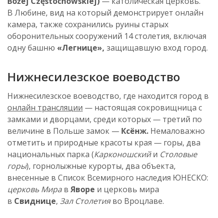
Bożej Częstochowskiej)
— католическая церковь.
В Любине, вид на который демонстрирует онлайн
камера, также сохранились руины старых
оборонительных сооружений 14 столетия, включая
одну башню
«
Легнице
»,
защищавшую вход город.
Нижнесилезское
воеводство
Нижнесилезское
воеводство, где находится город в
онлайн трансляции
— настоящая сокровищница с
замками и дворцами, среди которых — третий по
величине в Польше замок —
Ксёнж
.
Немаловажно
отметить и природные красоты края — горы, два
национальных парка (
Карконошский
и
Столовые
горы
), горнолыжные курорты, два объекта,
внесенные в Список Всемирного наследия ЮНЕСКО:
церковь Мира
в
Яворе
и
церковь мира
в
Свиднице
,
Зал Столетия
во Вроцлаве.