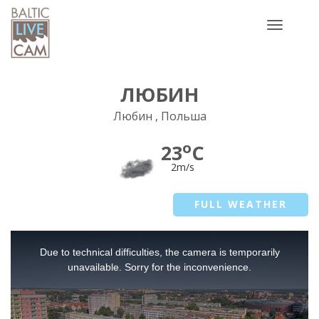
Toggle
navigatio
ЛЮБИН
Любин , Польша
o
23
C
2m/s
FULL WEATHER
This
Due to technical difficulties, the camera is temporarily
is
a
unavailable. Sorry for the inconvenience.
modal
window.