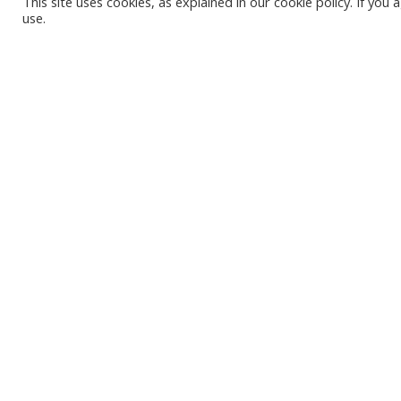
This site uses cookies, as explained in our cookie policy. If yo
use.
ПЛЯЖ КАРВЯ