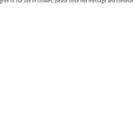
u agree to our use of cookies, please close this message and continue
НОВЫЕ
КАМЕРЫ
ТЫРГУ-ЖИУ