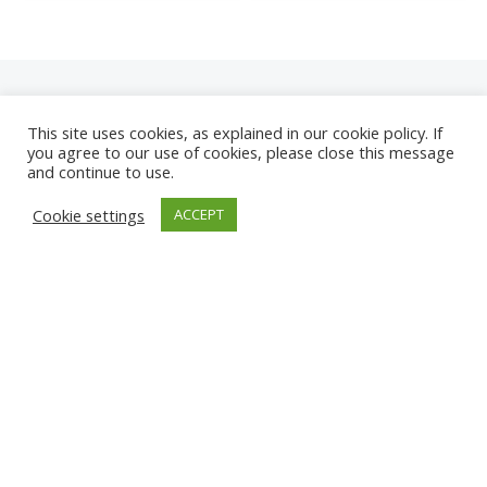
This site uses cookies, as explained in our cookie policy. If
you agree to our use of cookies, please close this message
and continue to use.
NEUE
Cookie settings
ACCEPT
KAMERAS
KARWIA STRAND
TÂRGU JIU