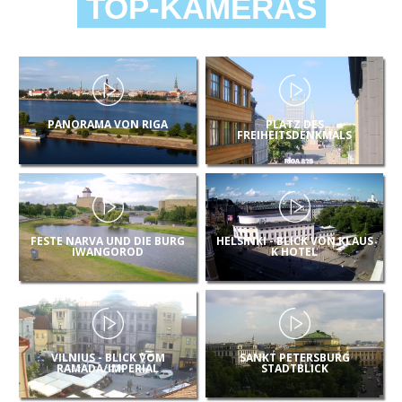
TOP-KAMERAS
PANORAMA VON RIGA
PLATZ DES
FREIHEITSDENKMALS
FESTE NARVA UND DIE BURG
HELSINKI - BLICK VON KLAUS
IWANGOROD
K HOTEL
VILNIUS - BLICK VOM
SANKT PETERSBURG
RAMADA/IMPERIAL
STADTBLICK