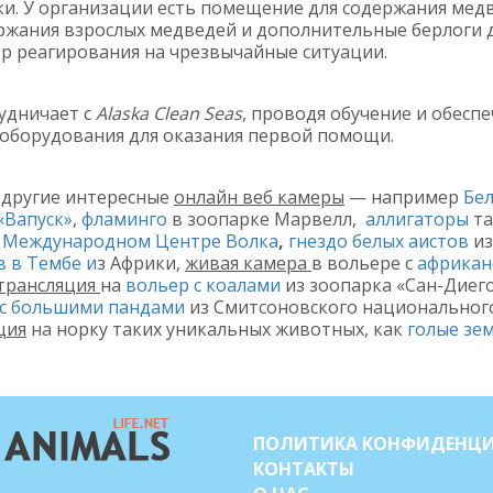
ки. У организации есть помещение для содержания мед
ржания взрослых медведей и дополнительные берлоги 
р реагирования на чрезвычайные ситуации.
рудничает с
Alaska Clean Seas
, проводя обучение и обесп
оборудования для оказания первой помощи.
 другие интересные
онлайн веб камеры
— например
Бе
«
Вапуск
»
,
фламинго
в зоопарке Марвелл,
аллигаторы
та
в Международном Центре Волка
,
гнездо белых аистов
из
в в Тембе и
з Африки,
живая камера
в вольере с
африкан
трансляция
на
вольер с коалами
из зоопарка «Сан-Диег
 с большими пандами
из Смитсоновского национального
ция
на норку таких уникальных животных, как
голые зе
ПОЛИТИКА КОНФИДЕНЦ
КОНТАКТЫ