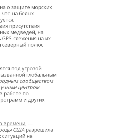
она о защите морских
, что на белых
уется.
вия присутствия
рных медведей, на
в GPS-слежения на их
а северный полюс
ятся под угрозой
вызванной глобальным
родным сообществом
учным центром
в работе по
программ и других
о времени
,
—
ироды США
разрешила
 ситуаций на