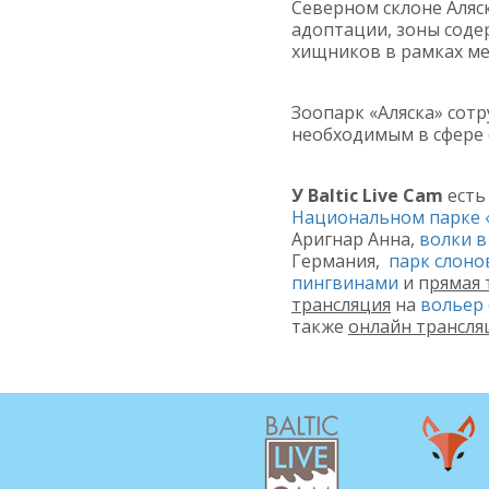
Северном склоне Аляс
адоптации, зоны соде
хищников в рамках ме
Зоопарк «Аляска» сот
необходимым в сфере 
У Baltic Live Cam
есть
Национальном парке 
Аригнар Анна,
волки 
Германия,
парк слоно
пингвинами
и п
рямая 
трансляция
на
вольер
также
онлайн трансля