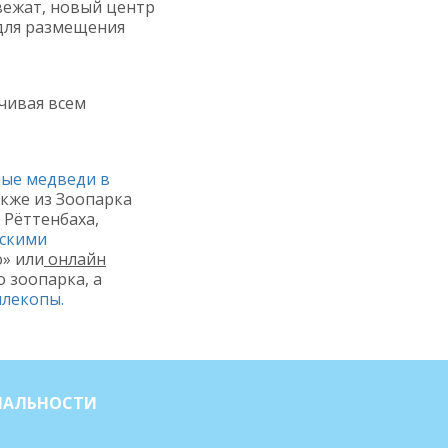
вежат, новый центр
для размещения
ечивая всем
лые медведи в
кже из Зоопарка
 Рёттенбаха,
скими
о» или
онлайн
 зоопарка, а
млекопы.
ИАЛЬНОСТИ