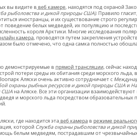
ых вы видите в
веб камере
, находятся под охраной Зак
ба рыболовства и дикой природы США)
. Правило гласит
титься иностранцы, и их существование строго регулир
т поведение белых медведей, их популяцию и последст
численность короля Арктики. Многие исследования поля
нлайн камера
, проводятся путем закрепления устройст
азом было отмечено, что одна самка полностью обошл
шо демонстрируемые в
прямой трансляции,
сейчас наход
строй потери среды их обитания среди морского льда,
Зоопарк Аляски очень активно сотрудничает с
Междуна
бой охраны рыбных ресурсов и дикой природы США
и
На
ы США
на Аляске. Все эти организации взаимодействуют 
дведя и морского льда посредством образовательных 
ий.
ляски, где находится
эта
веб
камера
в
режиме реальног
ация, которой
Служба охраны рыболовства и дикой пр
мощь белым медведям, пострадавшим от чрезвычайных