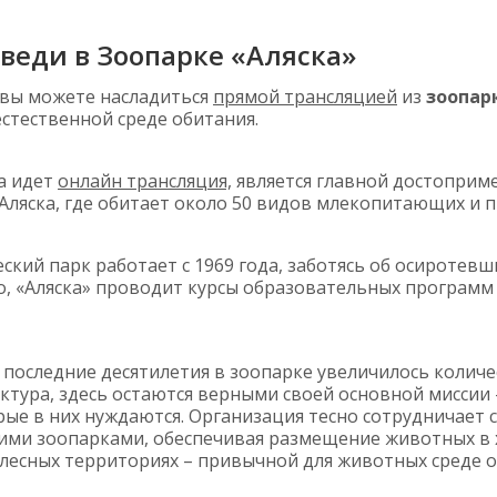
веди в Зоопарке «Аляска»
вы можете насладиться
прямой трансляцией
из
зоопар
естественной среде обитания.
да идет
онлайн трансляция,
является главной достоприм
Аляска, где обитает около 50 видов млекопитающих и п
ский парк работает с 1969 года, заботясь об осиротевш
о, «Аляска» проводит курсы образовательных программ
а последние десятилетия в зоопарке увеличилось колич
ктура, здесь остаются верными своей основной миссии
ые в них нуждаются. Организация тесно сотрудничает 
ими зоопарками, обеспечивая размещение животных в
 лесных территориях – привычной для животных среде
о