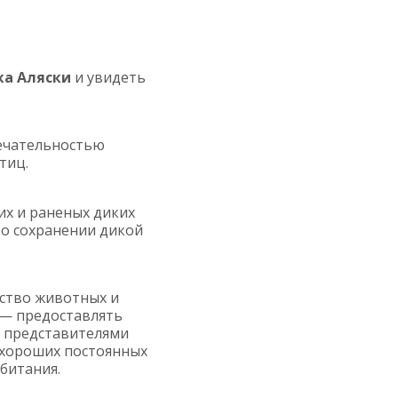
ка Аляски
и увидеть
ечательностью
тиц.
их и раненых диких
 о сохранении дикой
ество животных и
—
предоставлять
с представителями
 хороших постоянных
битания
.