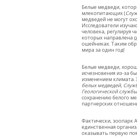
Белые медведи, котор
млекопитающих (
Служ
медведей не могут охо
Исследователи изучаю
человека, регулируя 
которых направлена
о
ошейниках. Таким обр
мира за один год!
Белые медведи, хоро
исчезновения из-за бы
изменением климата. 
белых медведей
,
Служ
Геологической служб
сохранению белого ме
партнерских отношен
Фактически, зоопарк А
единственная организ
оказывать первую по