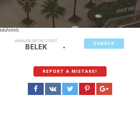
naduhotels
WÄHLEN SIE DIE STADT
ZURÜCK
BELEK
REPORT A MISTAKE
!