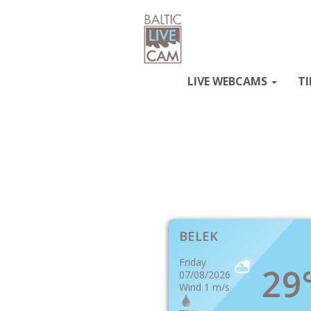
LIVE WEBCAMS
TI
BELEK
Friday
29
07/08/2026
Wind 1 m/s