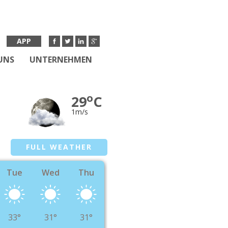
APP
UNS
UNTERNEHMEN
o
29
C
1m/s
FULL WEATHER
Tue
Wed
Thu
33°
31°
31°