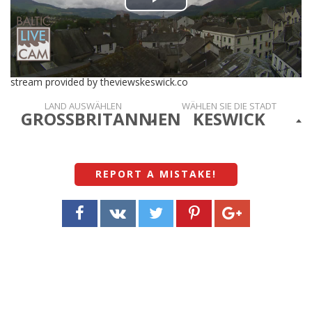
Play
Video
stream provided by theviewskeswick.co
LAND AUSWÄHLEN
WÄHLEN SIE DIE STADT
GROSSBRITANNIEN
KESWICK
REPORT A MISTAKE
!