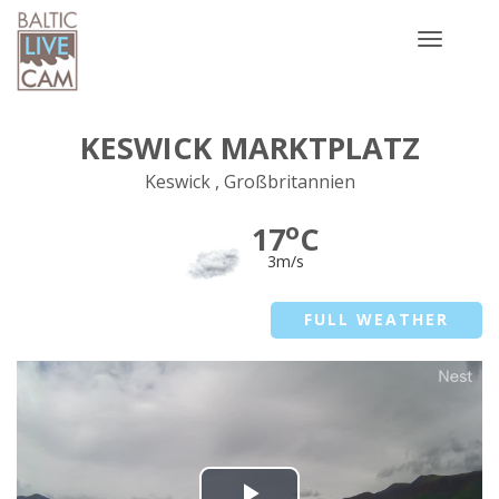
Toggle
navigatio
KESWICK MARKTPLATZ
Keswick , Großbritannien
o
17
C
3m/s
FULL WEATHER