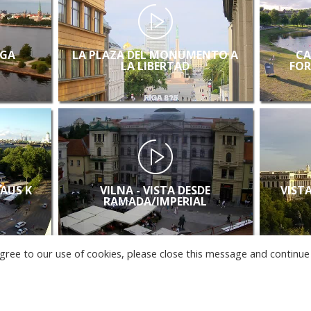
IGA
LA PLAZA DEL MONUMENTO A
CA
LA LIBERTAD
FOR
LAUS K
VILNA - VISTA DESDE
VISTA
RAMADA/IMPERIAL
u agree to our use of cookies, please close this message and continue