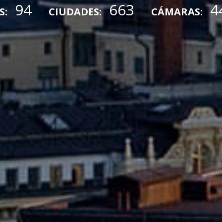
94
663
4
S:
CIUDADES:
CÁMARAS: