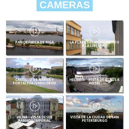
CAMERAS
PANORÁMICA DE RIGA
LA PLAZA DEL MONUMENTO
A LA LIBERTAD
CASTILLO DE NARVA Y
HELSINKI - VISTA DE KLAUS K
FORTALEZA IVANGOROD
HOTEL
VILNA - VISTA DESDE
VISTA DE LA CIUDAD DE SAN
RAMADA/IMPERIAL
PETERSBURGO