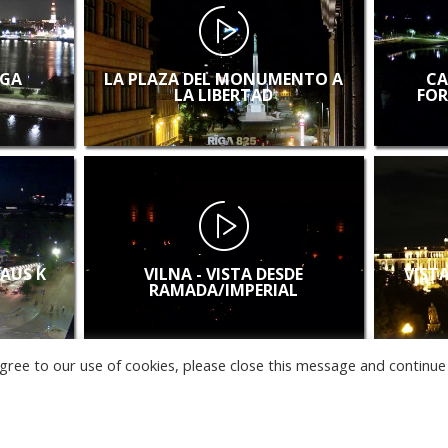
IGA
LA PLAZA DEL MONUMENTO A
CA
LA LIBERTAD
FOR
LAUS K
VILNA - VISTA DESDE
VISTA
RAMADA/IMPERIAL
u agree to our use of cookies, please close this message and continue