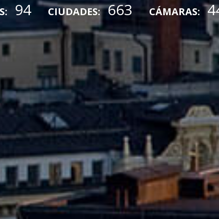
94
663
4
S:
CIUDADES:
CÁMARAS: