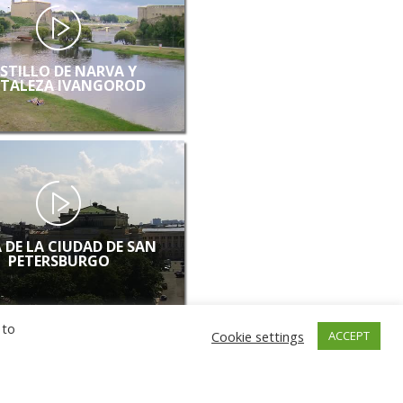
STILLO DE NARVA Y
TALEZA IVANGOROD
 DE LA CIUDAD DE SAN
PETERSBURGO
 to
Cookie settings
ACCEPT