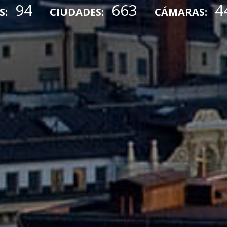
94
663
4
S:
CIUDADES:
CÁMARAS: