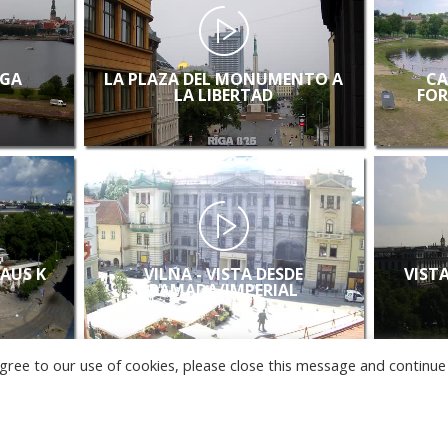
IGA
LA PLAZA DEL MONUMENTO A
CA
LA LIBERTAD
FOR
LAUS K
VILNA - VISTA DESDE
VISTA
RAMADA/IMPERIAL
u agree to our use of cookies, please close this message and continue