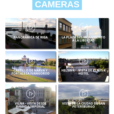
CAMERAS
PANORÁMICA DE RIGA
LA PLAZA DEL MONUMENTO
A LA LIBERTAD
CASTILLO DE NARVA Y
HELSINKI - VISTA DE KLAUS K
FORTALEZA IVANGOROD
HOTEL
VILNA - VISTA DESDE
VISTA DE LA CIUDAD DE SAN
RAMADA/IMPERIAL
PETERSBURGO