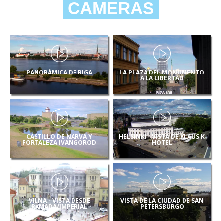
CAMERAS
PANORÁMICA DE RIGA
LA PLAZA DEL MONUMENTO
A LA LIBERTAD
CASTILLO DE NARVA Y
HELSINKI - VISTA DE KLAUS K
FORTALEZA IVANGOROD
HOTEL
VILNA - VISTA DESDE
VISTA DE LA CIUDAD DE SAN
RAMADA/IMPERIAL
PETERSBURGO