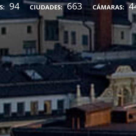
94
663
4
S:
CIUDADES:
CÁMARAS: