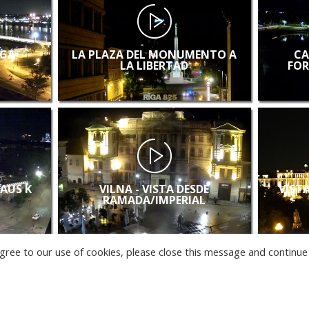
IGA
LA PLAZA DEL MONUMENTO A
CA
LA LIBERTAD
FOR
LAUS K
VILNA - VISTA DESDE
VISTA
RAMADA/IMPERIAL
u agree to our use of cookies, please close this message and continue