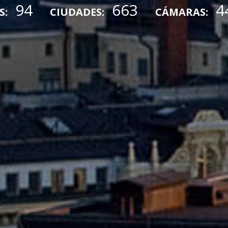
94
663
4
S:
CIUDADES:
CÁMARAS: