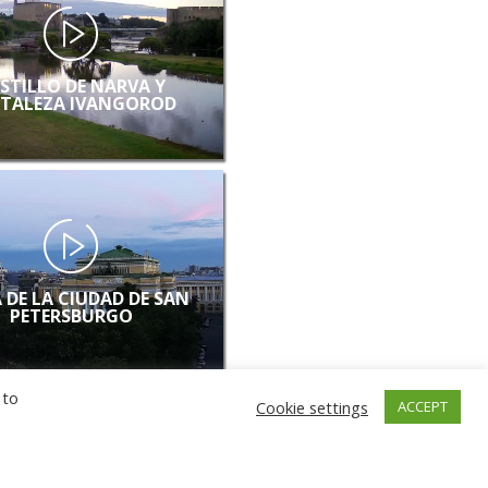
STILLO DE NARVA Y
TALEZA IVANGOROD
 DE LA CIUDAD DE SAN
PETERSBURGO
 to
Cookie settings
ACCEPT