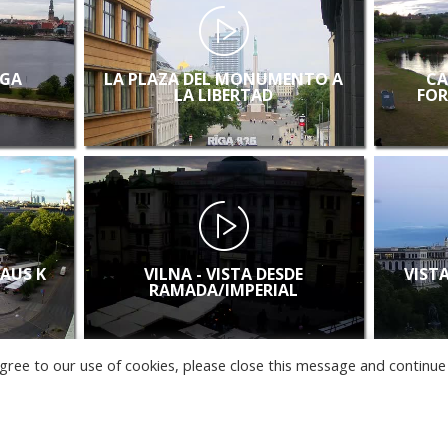
IGA
LA PLAZA DEL MONUMENTO A
CA
LA LIBERTAD
FOR
LAUS K
VILNA - VISTA DESDE
VISTA
RAMADA/IMPERIAL
u agree to our use of cookies, please close this message and continue