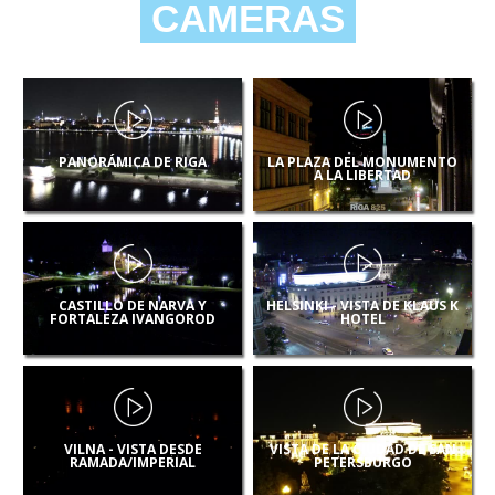
CAMERAS
PANORÁMICA DE RIGA
LA PLAZA DEL MONUMENTO
A LA LIBERTAD
CASTILLO DE NARVA Y
HELSINKI - VISTA DE KLAUS K
FORTALEZA IVANGOROD
HOTEL
VILNA - VISTA DESDE
VISTA DE LA CIUDAD DE SAN
RAMADA/IMPERIAL
PETERSBURGO