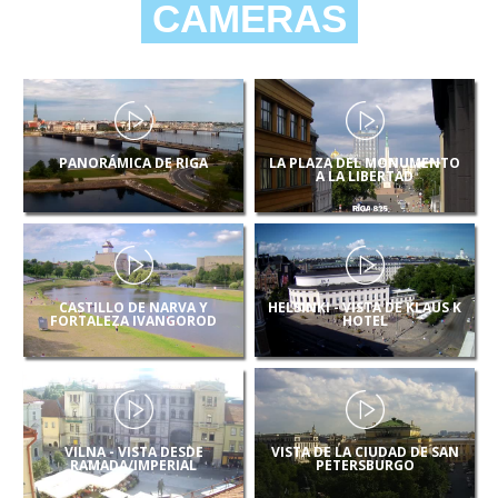
CAMERAS
PANORÁMICA DE RIGA
LA PLAZA DEL MONUMENTO
A LA LIBERTAD
CASTILLO DE NARVA Y
HELSINKI - VISTA DE KLAUS K
FORTALEZA IVANGOROD
HOTEL
VILNA - VISTA DESDE
VISTA DE LA CIUDAD DE SAN
RAMADA/IMPERIAL
PETERSBURGO