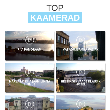
TOP
KAAMERAD
RIIA PANORAAM
VABADUSSAMBA VÄLJAK
NARVA LOSS JA JAANILINNA
HELSINGI - VAADE KLAUS K
LINNUS
HOTEL