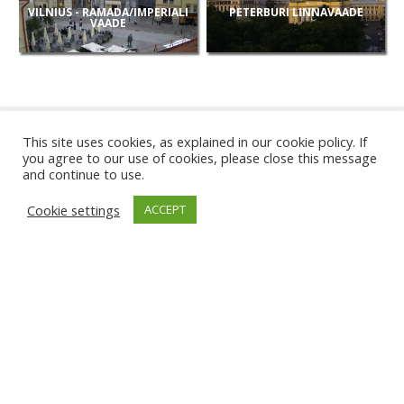
VILNIUS - RAMADA/IMPERIALI
PETERBURI LINNAVAADE
VAADE
This site uses cookies, as explained in our cookie policy. If
you agree to our use of cookies, please close this message
and continue to use.
UUED
Cookie settings
ACCEPT
KAAMERAD
KARWIA RAND
TÂRGU JIU