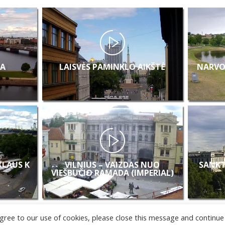
A
LAISVĖS PAMINKLO AIKŠTĖ
NARVO
 KLAUS K
VILNIUS – VAIZDAS NUO
SANKT
VIEŠBUČIO RAMADA (IMPERIAL)
u agree to our use of cookies, please close this message and continue