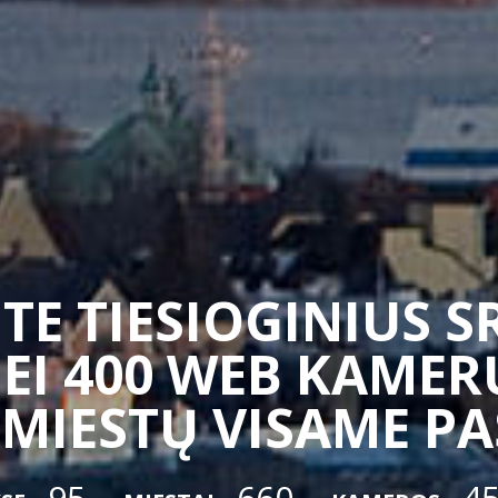
TE TIESIOGINIUS 
EI 400 WEB KAMERŲ
 MIESTŲ VISAME P
95
660
4