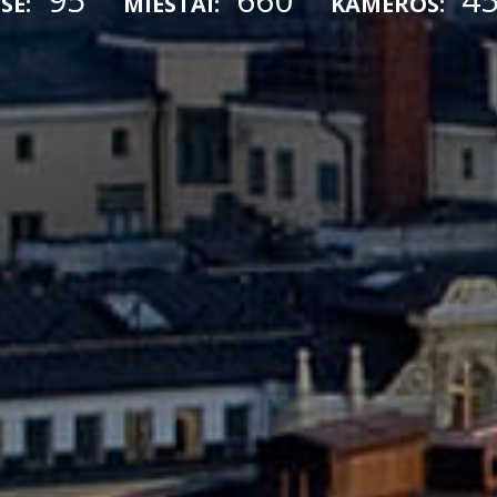
SE:
MIESTAI:
KAMEROS: