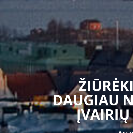
ŽIŪRĖKI
DAUGIAU N
ĮVAIRIŲ