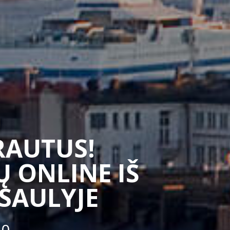
SRAUTUS!
 ONLINE IŠ
ASAULYJE
50