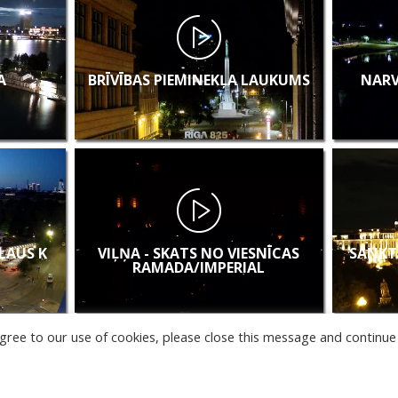
A
BRĪVĪBAS PIEMINEKĻA LAUKUMS
NARV
KLAUS K
VIĻŅA - SKATS NO VIESNĪCAS
SANKT
RAMADA/IMPERIAL
u agree to our use of cookies, please close this message and continue