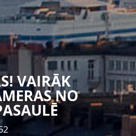
S! VAIRĀK
CAMERAS NO
PASAULĒ
52