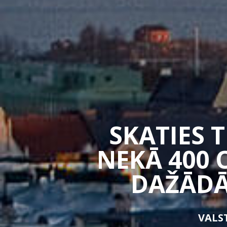
SKATIES 
NEKĀ 400 
DAŽĀDĀ
VALST