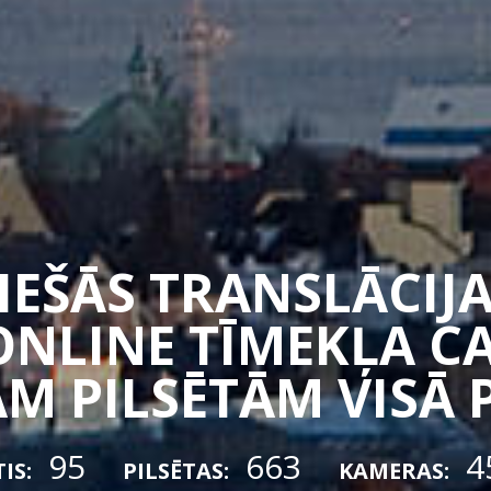
TIEŠĀS TRANSLĀCIJA
ONLINE TĪMEKĻA 
M PILSĒTĀM VISĀ 
95
663
4
IS:
PILSĒTAS:
KAMERAS: