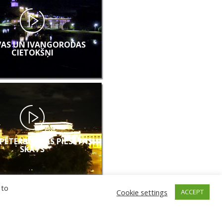
AS UN IVANGORODAS
CIETOKŠŅI
PĒTERBURGAS PILSĒTAS
SKATS
 to
Cookie settings
ACCEPT