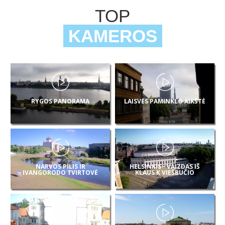
TOP
KAMEROS
RYGOS PANORAMA
LAISVĖS PAMINKLO AIKŠTĖ
NARVOS PILIS IR
HELSINKIS - VAIZDAS IŠ
IVANGORODO TVIRTOVĖ
KLAUS K VIEŠBUČIO