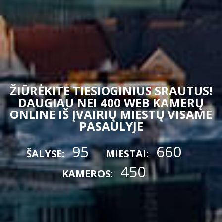
ŽIŪRĖKITE TIESIOGINIUS SRAUTUS!
DAUGIAU NEI 400 WEB KAMERŲ
ONLINE IŠ ĮVAIRIŲ MIESTŲ VISAME
PASAULYJE
95
660
ŠALYSE:
MIESTAI:
450
KAMEROS: