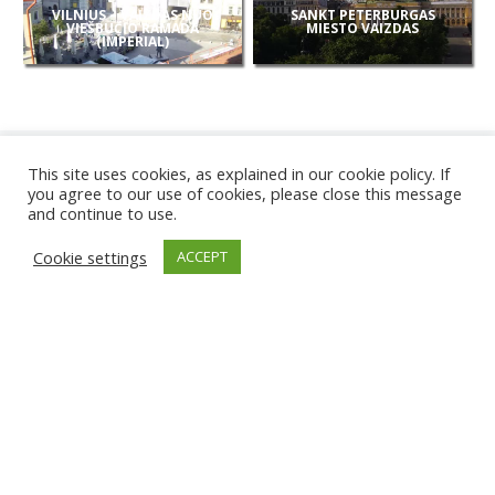
VILNIUS – VAIZDAS NUO
SANKT PETERBURGAS
VIEŠBUČIO RAMADA
MIESTO VAIZDAS
(IMPERIAL)
This site uses cookies, as explained in our cookie policy. If
you agree to our use of cookies, please close this message
and continue to use.
NAUJOS
Cookie settings
ACCEPT
KAMEROS
KARWIA PAPLŪDIMYS
TIRGU ŽIU