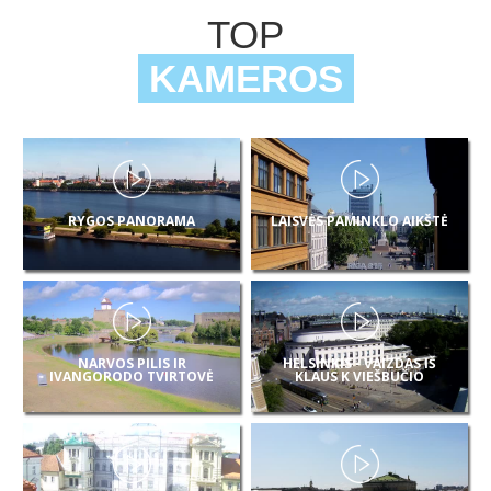
TOP
KAMEROS
RYGOS PANORAMA
LAISVĖS PAMINKLO AIKŠTĖ
NARVOS PILIS IR
HELSINKIS - VAIZDAS IŠ
IVANGORODO TVIRTOVĖ
KLAUS K VIEŠBUČIO