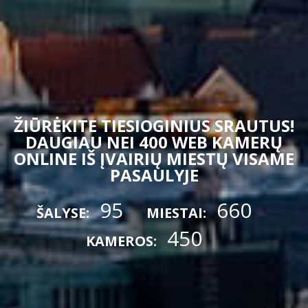
ŽIŪRĖKITE TIESIOGINIUS SRAUTUS!
DAUGIAU NEI 400 WEB KAMERŲ
ONLINE IŠ ĮVAIRIŲ MIESTŲ VISAME
PASAULYJE
95
660
ŠALYSE:
MIESTAI:
450
KAMEROS: