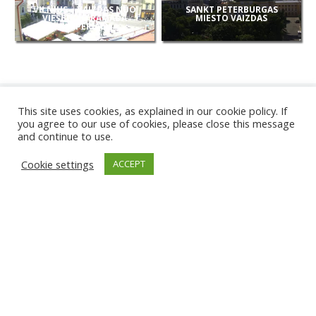
VILNIUS – VAIZDAS NUO
SANKT PETERBURGAS
VIEŠBUČIO RAMADA
MIESTO VAIZDAS
(IMPERIAL)
This site uses cookies, as explained in our cookie policy. If
you agree to our use of cookies, please close this message
and continue to use.
NAUJOS
Cookie settings
ACCEPT
KAMEROS
KARWIA PAPLŪDIMYS
TIRGU ŽIU