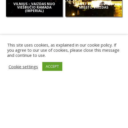
VILNIUS – VAIZDAS NUO
SANKT PETERBURGAS
VIEŠBUČIO RAMADA
MIESTO VAIZDAS
(IMPERIAL)
This site uses cookies, as explained in our cookie policy. If
you agree to our use of cookies, please close this message
and continue to use.
NAUJOS
Cookie settings
ACCEPT
KAMEROS
KARWIA PAPLŪDIMYS
TIRGU ŽIU