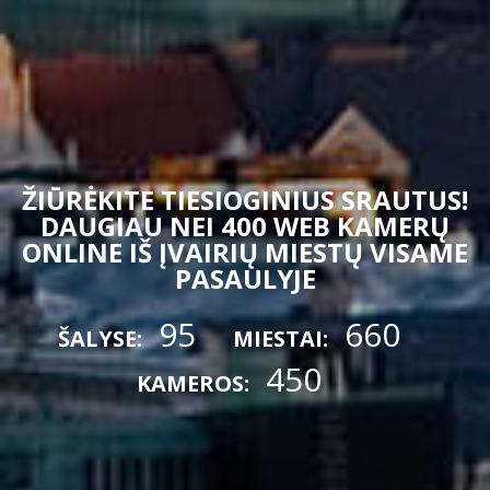
ŽIŪRĖKITE TIESIOGINIUS SRAUTUS!
DAUGIAU NEI 400 WEB KAMERŲ
ONLINE IŠ ĮVAIRIŲ MIESTŲ VISAME
PASAULYJE
95
660
ŠALYSE:
MIESTAI:
450
KAMEROS: