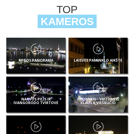
TOP
KAMEROS
RYGOS PANORAMA
LAISVĖS PAMINKLO AIKŠTĖ
NARVOS PILIS IR
HELSINKIS - VAIZDAS IŠ
IVANGORODO TVIRTOVĖ
KLAUS K VIEŠBUČIO