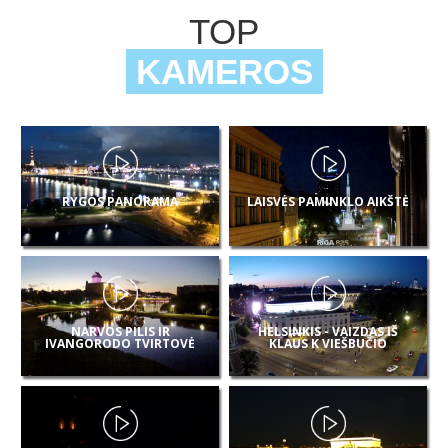
TOP
KAMEROS
RYGOS PANORAMA
LAISVĖS PAMINKLO AIKŠTĖ
NARVOS PILIS IR
HELSINKIS - VAIZDAS IŠ
IVANGORODO TVIRTOVĖ
KLAUS K VIEŠBUČIO