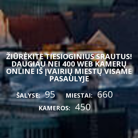
ŽIŪRĖKITE TIESIOGINIUS SRAUTUS!
DAUGIAU NEI 400 WEB KAMERŲ
ONLINE IŠ ĮVAIRIŲ MIESTŲ VISAME
PASAULYJE
95
660
ŠALYSE:
MIESTAI:
450
KAMEROS: