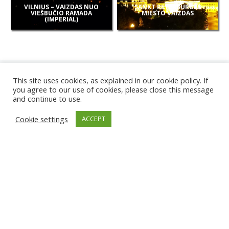
VILNIUS – VAIZDAS NUO
SANKT PETERBURGAS
VIEŠBUČIO RAMADA
MIESTO VAIZDAS
(IMPERIAL)
This site uses cookies, as explained in our cookie policy. If
you agree to our use of cookies, please close this message
and continue to use.
NAUJOS
Cookie settings
ACCEPT
KAMEROS
KARWIA PAPLŪDIMYS
TIRGU ŽIU