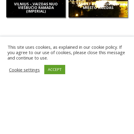
VILNIUS – VAIZDAS NUO
SANKT PETERBURGAS
VIEŠBUČIO RAMADA
MIESTO VAIZDAS
(IMPERIAL)
This site uses cookies, as explained in our cookie policy. If
you agree to our use of cookies, please close this message
and continue to use.
NAUJOS
Cookie settings
ACCEPT
KAMEROS
KARWIA PAPLŪDIMYS
TIRGU ŽIU