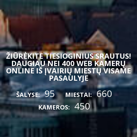
ŽIŪRĖKITE TIESIOGINIUS SRAUTUS!
DAUGIAU NEI 400 WEB KAMERŲ
ONLINE IŠ ĮVAIRIŲ MIESTŲ VISAME
PASAULYJE
95
660
ŠALYSE:
MIESTAI:
450
KAMEROS: