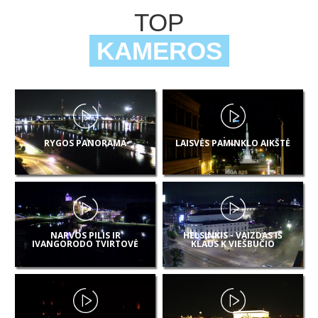
TOP
KAMEROS
RYGOS PANORAMA
LAISVĖS PAMINKLO AIKŠTĖ
NARVOS PILIS IR
HELSINKIS - VAIZDAS IŠ
IVANGORODO TVIRTOVĖ
KLAUS K VIEŠBUČIO