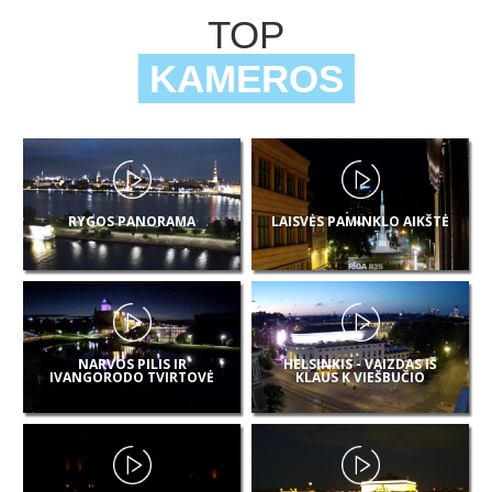
TOP
KAMEROS
RYGOS PANORAMA
LAISVĖS PAMINKLO AIKŠTĖ
NARVOS PILIS IR
HELSINKIS - VAIZDAS IŠ
IVANGORODO TVIRTOVĖ
KLAUS K VIEŠBUČIO