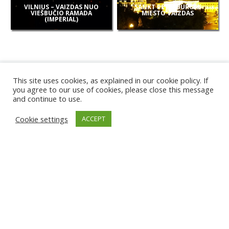
VILNIUS – VAIZDAS NUO
SANKT PETERBURGAS
VIEŠBUČIO RAMADA
MIESTO VAIZDAS
(IMPERIAL)
This site uses cookies, as explained in our cookie policy. If
you agree to our use of cookies, please close this message
and continue to use.
NAUJOS
Cookie settings
ACCEPT
KAMEROS
KARWIA PAPLŪDIMYS
TIRGU ŽIU