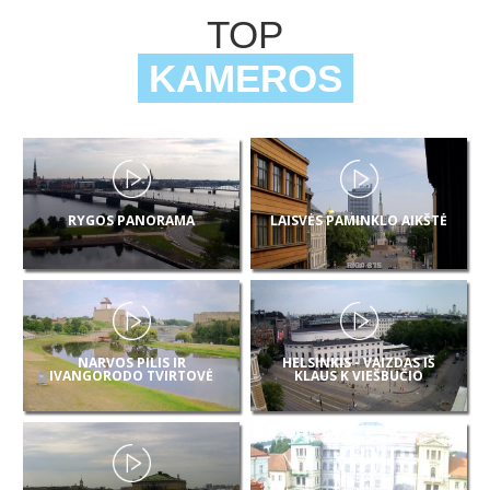
TOP
KAMEROS
RYGOS PANORAMA
LAISVĖS PAMINKLO AIKŠTĖ
NARVOS PILIS IR
HELSINKIS - VAIZDAS IŠ
IVANGORODO TVIRTOVĖ
KLAUS K VIEŠBUČIO