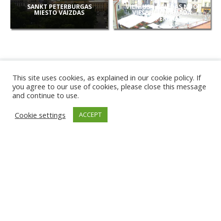
SANKT PETERBURGAS
VILNIUS – VAIZDAS NUO
MIESTO VAIZDAS
VIEŠBUČIO RAMADA
(IMPERIAL)
This site uses cookies, as explained in our cookie policy. If
you agree to our use of cookies, please close this message
and continue to use.
NAUJOS
Cookie settings
ACCEPT
KAMEROS
KARWIA PAPLŪDIMYS
TIRGU ŽIU