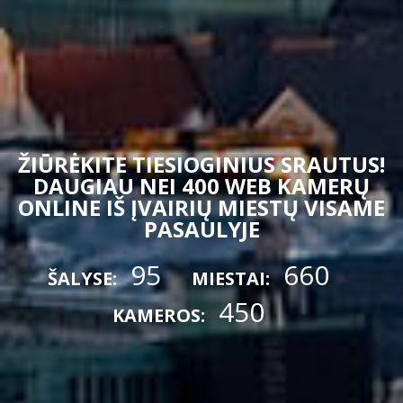
ŽIŪRĖKITE TIESIOGINIUS SRAUTUS!
DAUGIAU NEI 400 WEB KAMERŲ
ONLINE IŠ ĮVAIRIŲ MIESTŲ VISAME
PASAULYJE
95
660
ŠALYSE:
MIESTAI:
450
KAMEROS: