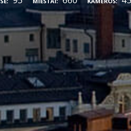
SE:
MIESTAI:
KAMEROS: