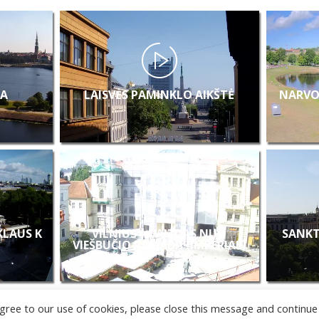
A
LAISVĖS PAMINKLO AIKŠTĖ
NARVO
 KLAUS K
VILNIUS – VAIZDAS NUO
SANKT
VIEŠBUČIO RAMADA (IMPERIAL)
u agree to our use of cookies, please close this message and continue