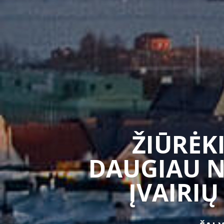
ŽIŪRĖKI
DAUGIAU N
ĮVAIRIŲ