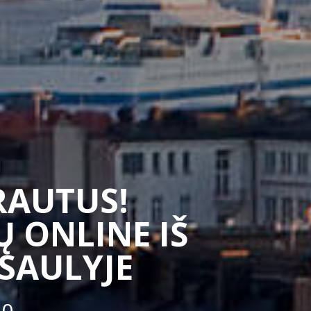
SRAUTUS!
 ONLINE IŠ
ASAULYJE
50