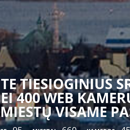
TE TIESIOGINIUS 
EI 400 WEB KAMERŲ
 MIESTŲ VISAME P
95
660
4