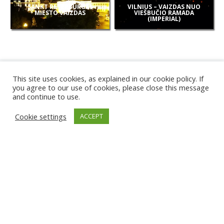
SANKT PETERBURGAS
VILNIUS – VAIZDAS NUO
MIESTO VAIZDAS
VIEŠBUČIO RAMADA
(IMPERIAL)
This site uses cookies, as explained in our cookie policy. If
you agree to our use of cookies, please close this message
and continue to use.
NAUJOS
Cookie settings
ACCEPT
KAMEROS
KARWIA PAPLŪDIMYS
TIRGU ŽIU