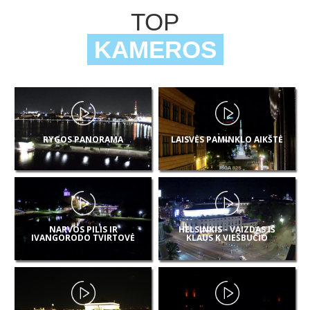
TOP
KAMEROS
RYGOS PANORAMA
LAISVĖS PAMINKLO AIKŠTĖ
NARVOS PILIS IR
HELSINKIS - VAIZDAS IŠ
IVANGORODO TVIRTOVĖ
KLAUS K VIEŠBUČIO