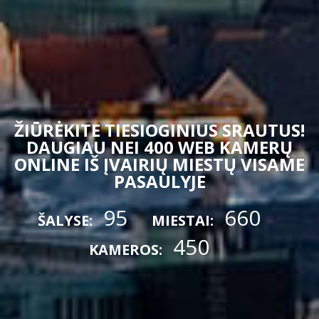
ŽIŪRĖKITE TIESIOGINIUS SRAUTUS!
DAUGIAU NEI 400 WEB KAMERŲ
ONLINE IŠ ĮVAIRIŲ MIESTŲ VISAME
PASAULYJE
95
660
ŠALYSE:
MIESTAI:
450
KAMEROS: