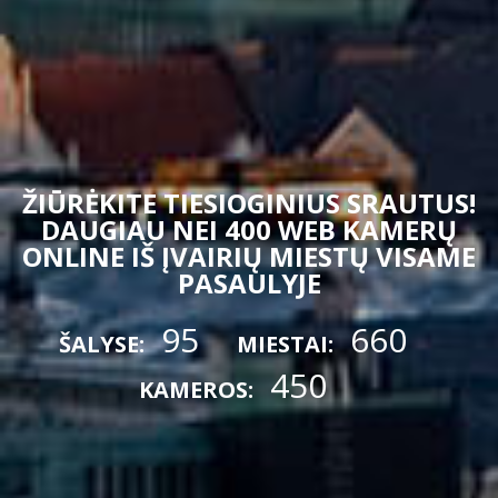
ŽIŪRĖKITE TIESIOGINIUS SRAUTUS!
DAUGIAU NEI 400 WEB KAMERŲ
ONLINE IŠ ĮVAIRIŲ MIESTŲ VISAME
PASAULYJE
95
660
ŠALYSE:
MIESTAI:
450
KAMEROS: