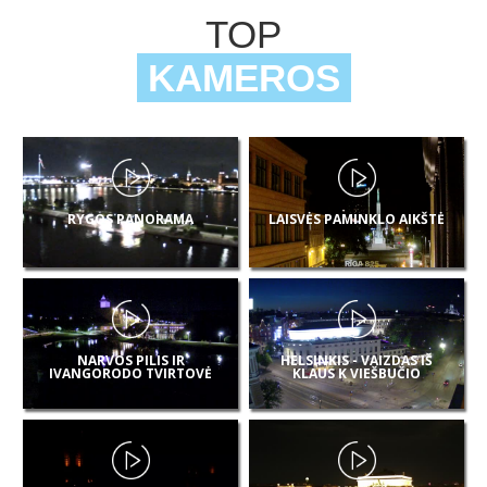
TOP
KAMEROS
RYGOS PANORAMA
LAISVĖS PAMINKLO AIKŠTĖ
NARVOS PILIS IR
HELSINKIS - VAIZDAS IŠ
IVANGORODO TVIRTOVĖ
KLAUS K VIEŠBUČIO