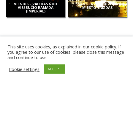
VILNIUS – VAIZDAS NUO
SANKT PETERBURGAS
VIEŠBUČIO RAMADA
MIESTO VAIZDAS
(IMPERIAL)
This site uses cookies, as explained in our cookie policy. If
you agree to our use of cookies, please close this message
and continue to use.
NAUJOS
Cookie settings
ACCEPT
KAMEROS
KARWIA PAPLŪDIMYS
TIRGU ŽIU