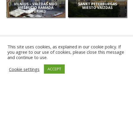
VILNIUS – VAIZDAS NUO
SANKT PETERBURGAS
VIEŠBUČIO RAMADA
MIESTO VAIZDAS
(IMPERIAL)
This site uses cookies, as explained in our cookie policy. If
you agree to our use of cookies, please close this message
and continue to use.
NAUJOS
Cookie settings
ACCEPT
KAMEROS
KARWIA PAPLŪDIMYS
TIRGU ŽIU