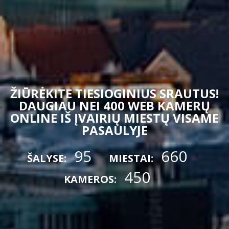
ŽIŪRĖKITE TIESIOGINIUS SRAUTUS!
DAUGIAU NEI 400 WEB KAMERŲ
ONLINE IŠ ĮVAIRIŲ MIESTŲ VISAME
PASAULYJE
95
660
ŠALYSE:
MIESTAI:
450
KAMEROS: