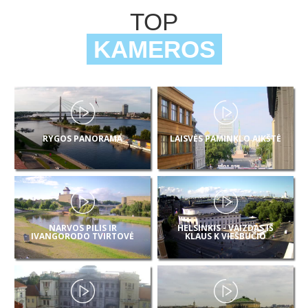
TOP
KAMEROS
RYGOS PANORAMA
LAISVĖS PAMINKLO AIKŠTĖ
NARVOS PILIS IR
HELSINKIS - VAIZDAS IŠ
IVANGORODO TVIRTOVĖ
KLAUS K VIEŠBUČIO