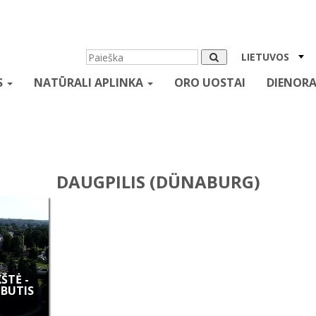
LIETUVOS
S
NATŪRALI APLINKA
ORO UOSTAI
DIENORA
DAUGPILIS (DÜNABURG)
ŠTĖ -
ŠBUTIS