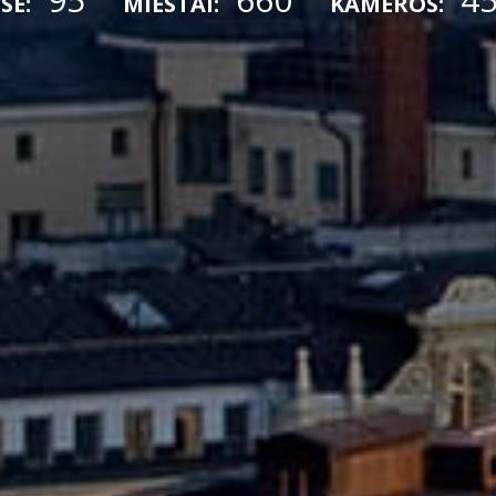
SE:
MIESTAI:
KAMEROS: