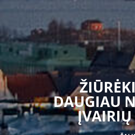
ŽIŪRĖKI
DAUGIAU N
ĮVAIRIŲ