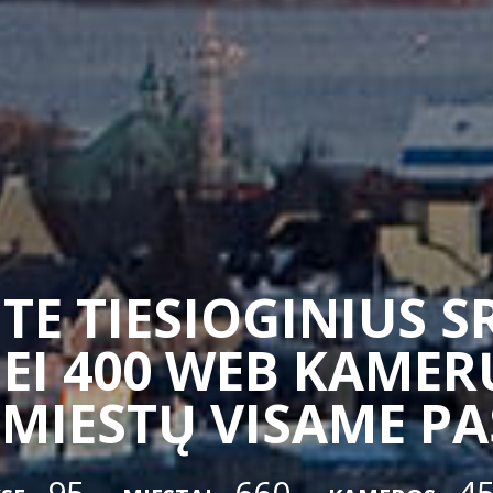
TE TIESIOGINIUS 
EI 400 WEB KAMERŲ
 MIESTŲ VISAME P
95
660
4