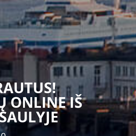
SRAUTUS!
 ONLINE IŠ
ASAULYJE
50