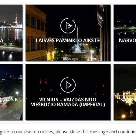
A
LAISVĖS PAMINKLO AIKŠTĖ
NARVO
 KLAUS K
VILNIUS – VAIZDAS NUO
SANKT
VIEŠBUČIO RAMADA (IMPERIAL)
u agree to our use of cookies, please close this message and continue