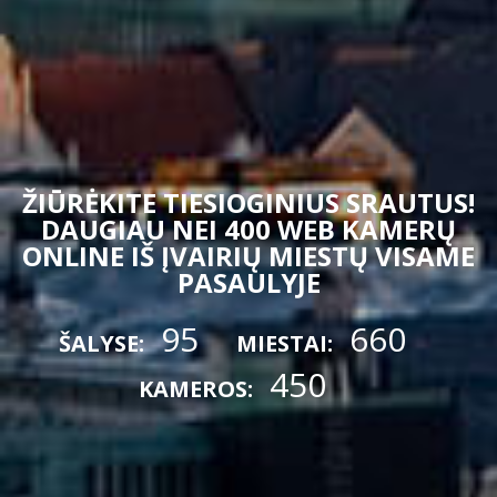
ŽIŪRĖKITE TIESIOGINIUS SRAUTUS!
DAUGIAU NEI 400 WEB KAMERŲ
ONLINE IŠ ĮVAIRIŲ MIESTŲ VISAME
PASAULYJE
95
660
ŠALYSE:
MIESTAI:
450
KAMEROS: