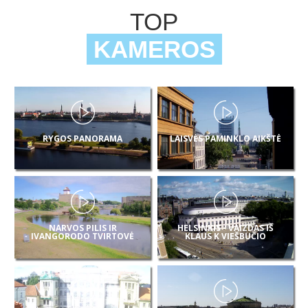
TOP
KAMEROS
RYGOS PANORAMA
LAISVĖS PAMINKLO AIKŠTĖ
NARVOS PILIS IR
HELSINKIS - VAIZDAS IŠ
IVANGORODO TVIRTOVĖ
KLAUS K VIEŠBUČIO