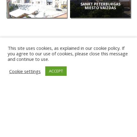
VILNIUS – VAIZDAS NUO
SANKT PETERBURGAS
VIEŠBUČIO RAMADA
MIESTO VAIZDAS
(IMPERIAL)
This site uses cookies, as explained in our cookie policy. If
you agree to our use of cookies, please close this message
and continue to use.
NAUJOS
Cookie settings
ACCEPT
KAMEROS
KARWIA PAPLŪDIMYS
TIRGU ŽIU