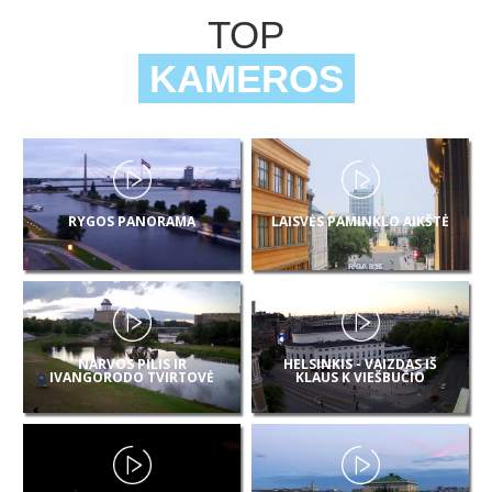
TOP
KAMEROS
RYGOS PANORAMA
LAISVĖS PAMINKLO AIKŠTĖ
NARVOS PILIS IR
HELSINKIS - VAIZDAS IŠ
IVANGORODO TVIRTOVĖ
KLAUS K VIEŠBUČIO