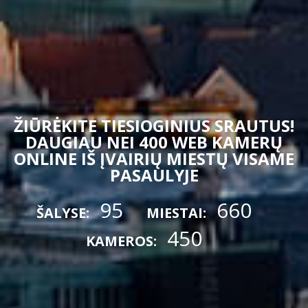
ŽIŪRĖKITE TIESIOGINIUS SRAUTUS!
DAUGIAU NEI 400 WEB KAMERŲ
ONLINE IŠ ĮVAIRIŲ MIESTŲ VISAME
PASAULYJE
95
660
ŠALYSE:
MIESTAI:
450
KAMEROS: