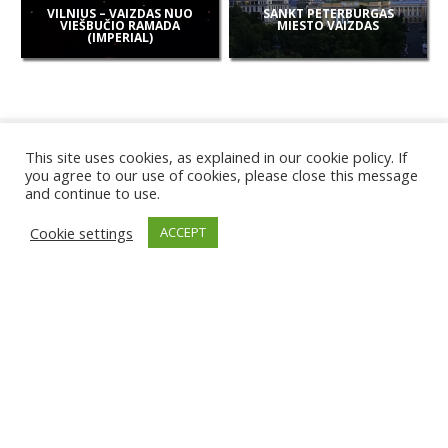
VILNIUS – VAIZDAS NUO
SANKT PETERBURGAS
VIEŠBUČIO RAMADA
MIESTO VAIZDAS
(IMPERIAL)
This site uses cookies, as explained in our cookie policy. If
you agree to our use of cookies, please close this message
and continue to use.
NAUJOS
Cookie settings
ACCEPT
KAMEROS
KARWIA PAPLŪDIMYS
TIRGU ŽIU