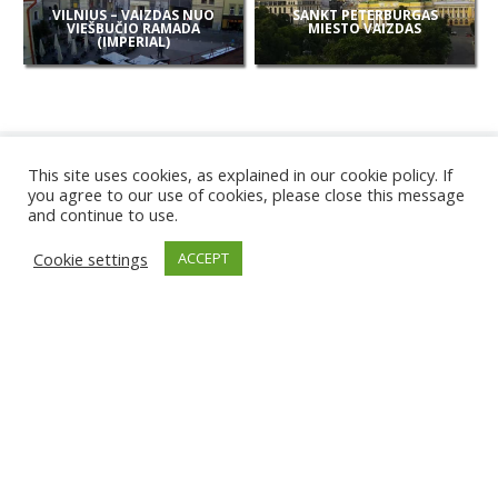
VILNIUS – VAIZDAS NUO
SANKT PETERBURGAS
VIEŠBUČIO RAMADA
MIESTO VAIZDAS
(IMPERIAL)
This site uses cookies, as explained in our cookie policy. If
you agree to our use of cookies, please close this message
and continue to use.
NAUJOS
Cookie settings
ACCEPT
KAMEROS
KARWIA PAPLŪDIMYS
TIRGU ŽIU