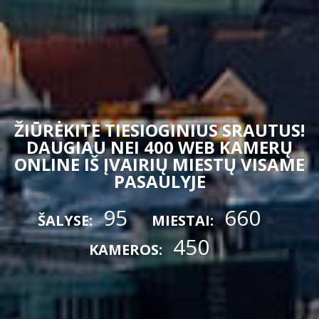
ŽIŪRĖKITE TIESIOGINIUS SRAUTUS!
DAUGIAU NEI 400 WEB KAMERŲ
ONLINE IŠ ĮVAIRIŲ MIESTŲ VISAME
PASAULYJE
95
660
ŠALYSE:
MIESTAI:
450
KAMEROS: