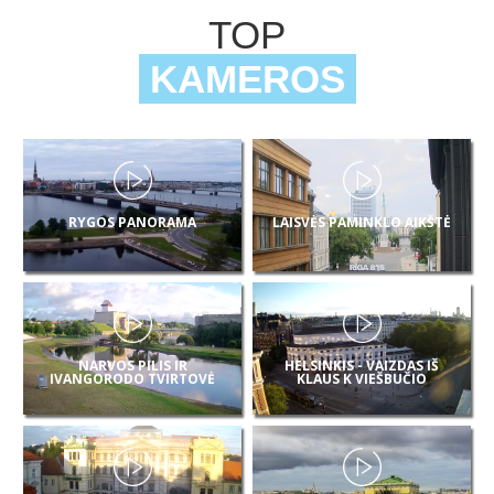
TOP
KAMEROS
RYGOS PANORAMA
LAISVĖS PAMINKLO AIKŠTĖ
NARVOS PILIS IR
HELSINKIS - VAIZDAS IŠ
IVANGORODO TVIRTOVĖ
KLAUS K VIEŠBUČIO