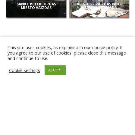
SANKT PETERBURGAS
VILNIUS – VAIZDAS NUO
MIESTO VAIZDAS
VIEŠBUČIO RAMADA
(IMPERIAL)
This site uses cookies, as explained in our cookie policy. If
you agree to our use of cookies, please close this message
and continue to use.
NAUJOS
Cookie settings
ACCEPT
KAMEROS
KARWIA PAPLŪDIMYS
TIRGU ŽIU