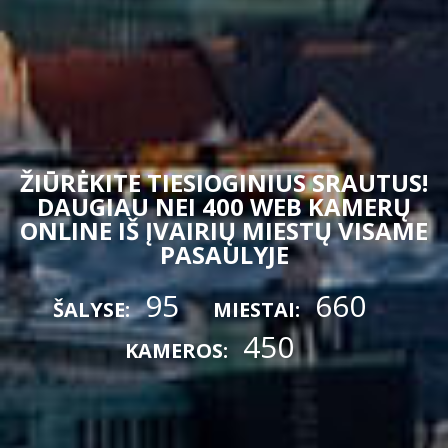
ŽIŪRĖKITE TIESIOGINIUS SRAUTUS!
DAUGIAU NEI 400 WEB KAMERŲ
ONLINE IŠ ĮVAIRIŲ MIESTŲ VISAME
PASAULYJE
95
660
ŠALYSE:
MIESTAI:
450
KAMEROS: