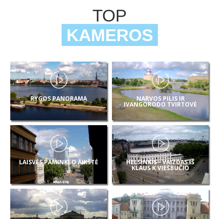
TOP
KAMEROS
RYGOS PANORAMA
NARVOS PILIS IR
IVANGORODO TVIRTOVĖ
LAISVĖS PAMINKLO AIKŠTĖ
HELSINKIS - VAIZDAS IŠ
KLAUS K VIEŠBUČIO