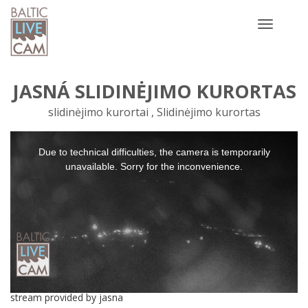
Toggle
navigatio
JASNÁ SLIDINĖJIMO KURORTAS
slidinėjimo kurortai , Slidinėjimo kurortas
This
Due to technical difficulties, the camera is temporarily
is
a
unavailable. Sorry for the inconvenience.
modal
window.
stream provided by jasna