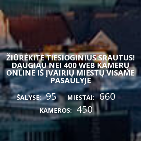
ŽIŪRĖKITE TIESIOGINIUS SRAUTUS!
DAUGIAU NEI 400 WEB KAMERŲ
ONLINE IŠ ĮVAIRIŲ MIESTŲ VISAME
PASAULYJE
95
660
ŠALYSE:
MIESTAI:
450
KAMEROS: