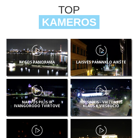
TOP
KAMEROS
RYGOS PANORAMA
LAISVĖS PAMINKLO AIKŠTĖ
NARVOS PILIS IR
HELSINKIS - VAIZDAS IŠ
IVANGORODO TVIRTOVĖ
KLAUS K VIEŠBUČIO