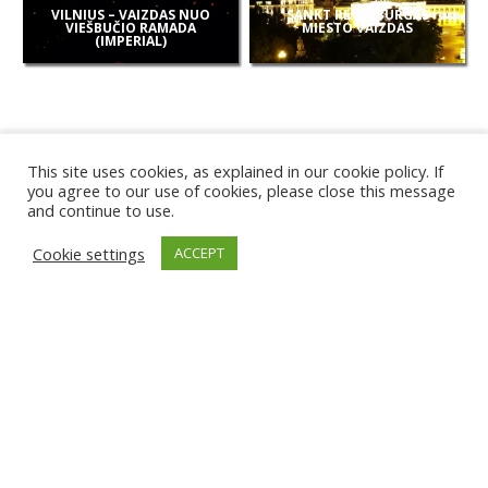
VILNIUS – VAIZDAS NUO
SANKT PETERBURGAS
VIEŠBUČIO RAMADA
MIESTO VAIZDAS
(IMPERIAL)
This site uses cookies, as explained in our cookie policy. If
you agree to our use of cookies, please close this message
and continue to use.
NAUJOS
Cookie settings
ACCEPT
KAMEROS
KARWIA PAPLŪDIMYS
TIRGU ŽIU