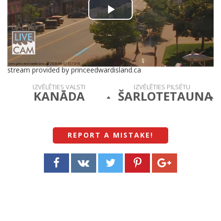
Play
Video
stream provided by princeedwardisland.ca
IZVĒLĒTIES VALSTI
IZVĒLĒTIES PILSĒTU
KANĀDA
ŠARLOTETAUNA
REPORT A MISTAKE
!