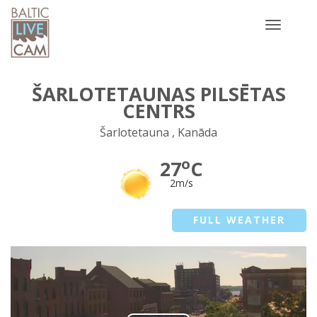
Toggle
navigatio
ŠARLOTETAUNAS PILSĒTAS
CENTRS
Šarlotetauna , Kanāda
o
27
C
2m/s
FULL WEATHER