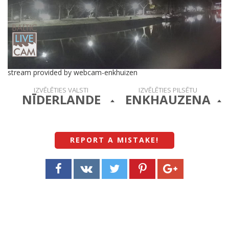
stream provided by webcam-enkhuizen
IZVĒLĒTIES VALSTI
IZVĒLĒTIES PILSĒTU
NĪDERLANDE
ENKHAUZENA
REPORT A MISTAKE
!