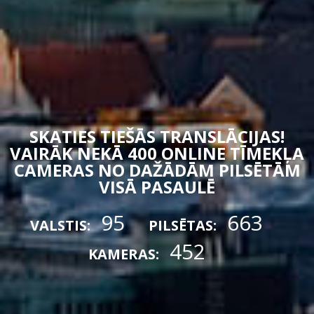
SKATIES TIEŠĀS TRANSLĀCIJAS!
VAIRĀK NEKĀ 400 ONLINE TĪMEKĻA
CAMERAS NO DAŽĀDĀM PILSĒTĀM
VISĀ PASAULĒ
95
663
VALSTIS:
PILSĒTAS:
452
KAMERAS: