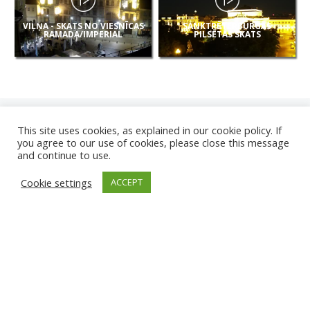
VIĻŅA - SKATS NO VIESNĪCAS
SANKTPĒTERBURGAS
RAMADA/IMPERIAL
PILSĒTAS SKATS
This site uses cookies, as explained in our cookie policy. If
you agree to our use of cookies, please close this message
and continue to use.
JAUNAS
Cookie settings
ACCEPT
KAMERAS
KARVJAS PLUDMALE
TIRGU ŽIU