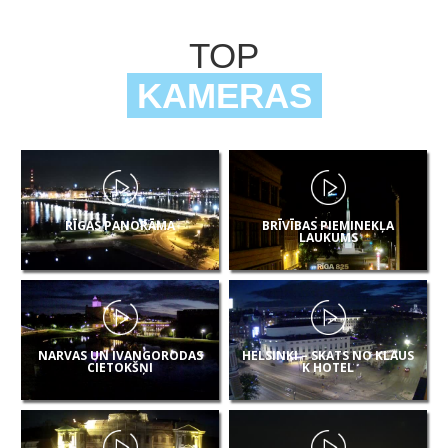
TOP
KAMERAS
RĪGAS PANORĀMA
BRĪVĪBAS PIEMINEKĻA
LAUKUMS
NARVAS UN IVANGORODAS
HELSINKI – SKATS NO KLAUS
CIETOKŠŅI
K HOTEL