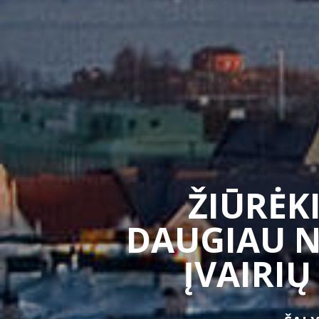
ŽIŪRĖKI
DAUGIAU N
ĮVAIRIŲ