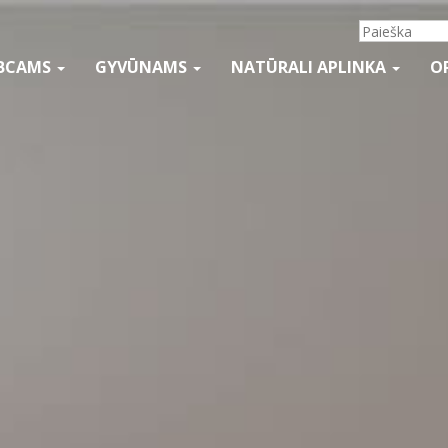
BCAMS
GYVŪNAMS
NATŪRALI APLINKA
O