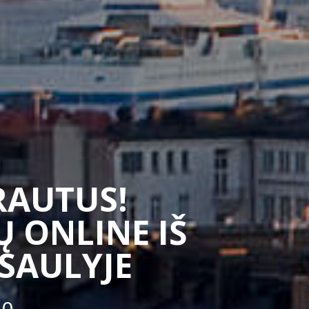
SRAUTUS!
 ONLINE IŠ
ASAULYJE
50