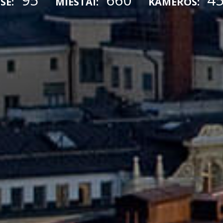
SE:
MIESTAI:
KAMEROS: