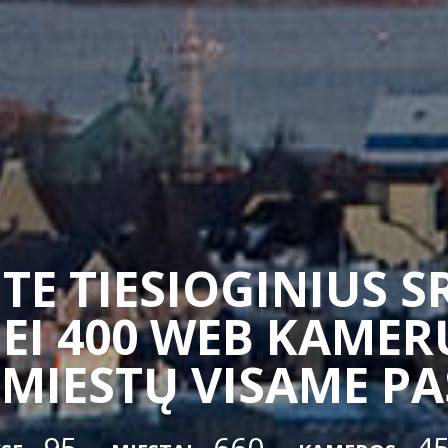
TE TIESIOGINIUS 
EI 400 WEB KAMERŲ
 MIESTŲ VISAME P
95
660
4