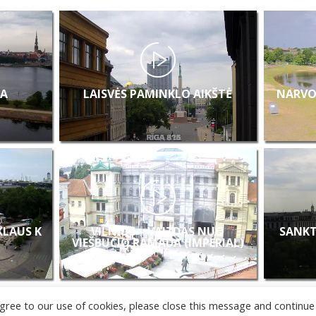
A
LAISVĖS PAMINKLO AIKŠTĖ
NARVO
 KLAUS K
VILNIUS – VAIZDAS NUO
SANKT
VIEŠBUČIO RAMADA (IMPERIAL)
u agree to our use of cookies, please close this message and continue