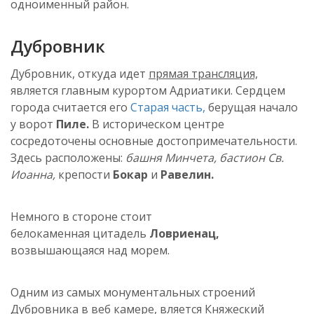
одноименный район.
Дубровник
Дубровник
, откуда идет
прямая трансляция,
является главным курортом Адриатики. Сердцем
города считается его
Старая часть,
берущая начало
у ворот
Пиле.
В историческом центре
сосредоточены основные достопримечательности.
Здесь расположены:
башня
Минчета
, бастион Св.
Иоанна,
крепости
Бокар
и
Равелин.
Немного в стороне стоит
белокаменная
цитадель
Ловриенац
,
возвышающаяся над морем.
Одним из самых монументальных строений
Дубровника в
веб камере
,
вляется
Княжеский