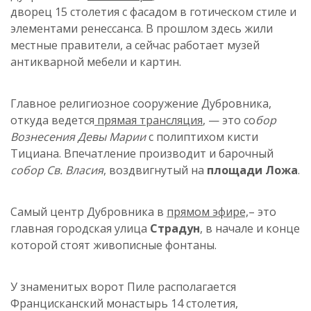
дворец 15 столетия с фасадом в готическом стиле и
элементами ренессанса. В прошлом здесь жили
местные правители, а сейчас работает музей
антикварной
мебели
и картин.
Главное религиозное сооружение Дубровника,
откуда ведется
прямая трансляция
,
—
это со
бор
Вознесения Девы Марии
с
полиптихом
кисти
Тициана. Впечатление производит и барочный
собор Св. Власия
, воздвигнутый на
площади Ложа
.
Самый центр Дубровника в
прямом эфире,
– это
главная городская улица
Страдун
, в начале и конце
которой стоят живописные фонтаны.
У знаменитых ворот Пиле располагается
Францисканский монастырь 14 столетия,