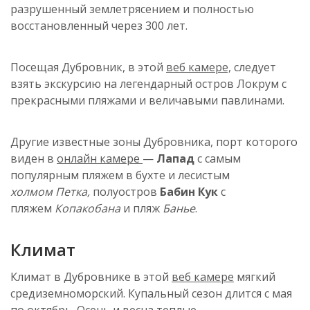
разрушенный землетрясением и полностью
восстановленный через 300 лет.
Посещая Дубровник, в
этой
веб
камере,
следует
взять экскурсию на легендарный остров
Локрум
с
прекрасными пляжами и величавыми павлинами.
Другие известные зоны Дубровника, порт которого
виден в
онлайн камере
—
Лапад
с самым
популярным пляжем в бухте и лесистым
холмом
Петка
,
полуостров
Бабин Кук
с
пляжем
Копакобана
и пляж
Банье
.
Климат
Климат
в Дубровнике в этой
веб камере
мягкий
средиземноморский.
Купальный сезон длится с мая
по октябрь. Осень и весна теплые,