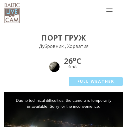
Toggle
navigatio
ПОРТ ГРУЖ
Дубровник , Хорватия
o
26
C
4m/s
FULL WEATHER
This
Due to technical difficulties, the camera is temporarily
is
a
unavailable. Sorry for the inconvenience.
modal
window.