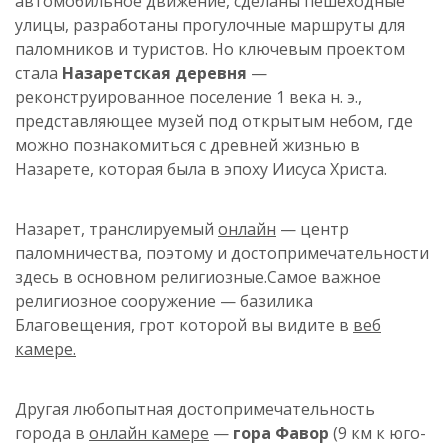
автомобильное движение, сделаны пешеходные
улицы, разработаны прогулочные маршруты для
паломников и туристов. Но ключевым проектом
стала
Назаретская деревня
—
реконструированное поселение 1 века н. э.,
представляющее музей под открытым небом, где
можно познакомиться с древней жизнью в
Назарете, которая была в эпоху Иисуса Христа.
Назарет, транслируемый
онлайн
— центр
паломничества, поэтому и достопримечательности
здесь в основном религиозные.Самое важное
религиозное сооружение — базилика
Благовещения, грот которой вы видите в
веб
камере.
Другая любопытная достопримечательность
города в
онлайн камере
—
гора Фавор
(9 км к юго-