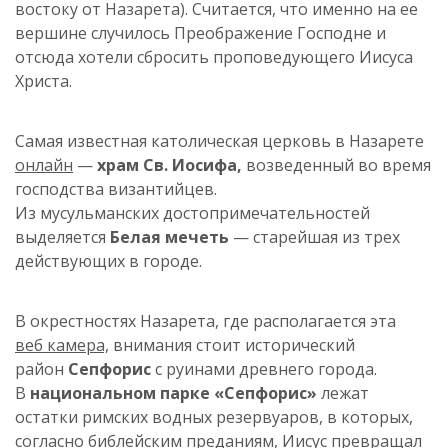
востоку от Назарета). Считается, что именно на ее
вершине случилось Преображение Господне и
отсюда хотели сбросить проповедующего Иисуса
Христа.
Самая известная католическая церковь в Назарете
онлайн
—
храм Св. Иосифа,
возведенный во время
господства византийцев.
Из мусульманских достопримечательностей
выделяется
Белая мечеть
— старейшая из трех
действующих в городе.
В окрестностях Назарета, где располагается эта
веб камера,
внимания стоит исторический
район
Сепфорис
с руинами древнего города.
В
национальном парке «Сепфорис»
лежат
остатки римских водных резервуаров, в которых,
согласно библейским преданиям, Иисус превращал