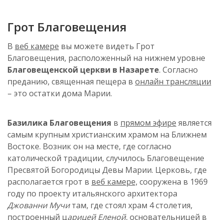
Грот Благовещения
В
веб камере
вы можете видеть Грот
Благовещения, расположенный на нижнем уровне
Благовещенской церкви в Назарете
. Согласно
преданию, священная пещера в
онлайн трансляции
– это остатки дома Марии.
Базилика Благовещения
в
прямом эфире
является
самым крупным христианским храмом на Ближнем
Востоке. Возник он на месте, где согласно
католической традиции, случилось Благовещение
Пресвятой Богородицы Девы Марии. Церковь, где
располагается грот в
веб камере,
сооружена в 1969
году по проекту итальянского архитектора
Джованни Мучи
там, где стоял храм 4 столетия,
построенный ц
арицей Еленой,
основательницей в