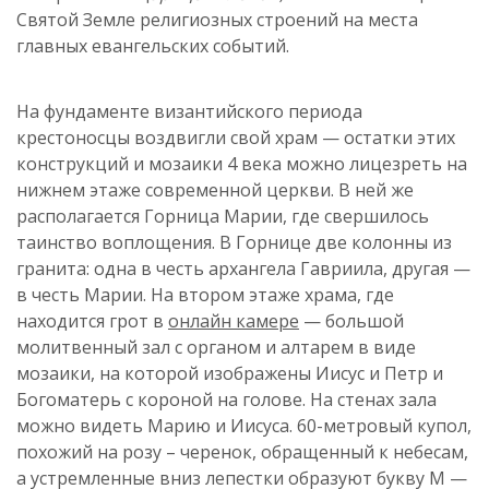
Святой Земле религиозных строений на места
главных евангельских событий.
На фундаменте византийского периода
крестоносцы воздвигли свой храм — остатки этих
конструкций и мозаики 4 века можно лицезреть на
нижнем этаже современной церкви. В ней же
располагается Горница Марии, где свершилось
таинство воплощения. В Горнице две колонны из
гранита: одна в честь архангела Гавриила, другая —
в честь Марии. На втором этаже храма, где
находится грот в
онлайн камере
— большой
молитвенный зал с органом и алтарем в виде
мозаики, на которой изображены Иисус и Петр и
Богоматерь с короной на голове. На стенах зала
можно видеть Марию и Иисуса. 60-метровый купол,
похожий на розу – черенок, обращенный к небесам,
а устремленные вниз лепестки образуют букву М —