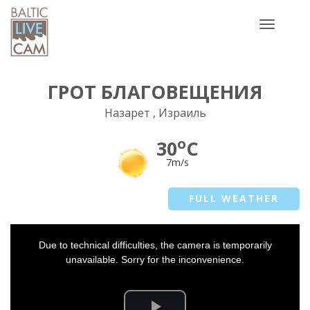
Toggle
navigatio
ГРОТ БЛАГОВЕЩЕНИЯ
Назарет , Израиль
o
30
C
7m/s
FULL WEATHER
This
Due to technical difficulties, the camera is temporarily
is
a
unavailable. Sorry for the inconvenience.
modal
window.